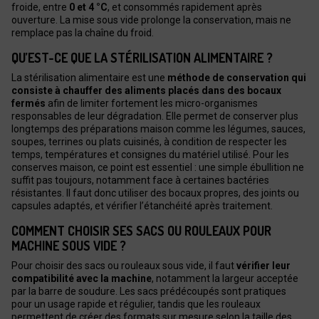
froide, entre
0 et 4 °C
, et consommés rapidement après
ouverture. La mise sous vide prolonge la conservation, mais ne
remplace pas la chaîne du froid.
QU’EST-CE QUE LA STÉRILISATION ALIMENTAIRE ?
La stérilisation alimentaire est une
méthode de conservation qui
consiste à chauffer des aliments placés dans des bocaux
fermés
afin de limiter fortement les micro-organismes
responsables de leur dégradation. Elle permet de conserver plus
longtemps des préparations maison comme les légumes, sauces,
soupes, terrines ou plats cuisinés, à condition de respecter les
temps, températures et consignes du matériel utilisé. Pour les
conserves maison, ce point est essentiel : une simple ébullition ne
suffit pas toujours, notamment face à certaines bactéries
résistantes. Il faut donc utiliser des bocaux propres, des joints ou
capsules adaptés, et vérifier l’étanchéité après traitement.
COMMENT CHOISIR SES SACS OU ROULEAUX POUR
MACHINE SOUS VIDE ?
Pour choisir des sacs ou rouleaux sous vide, il faut
vérifier leur
compatibilité avec la machine
, notamment la largeur acceptée
par la barre de soudure. Les sacs prédécoupés sont pratiques
pour un usage rapide et régulier, tandis que les rouleaux
permettent de créer des formats sur mesure selon la taille des