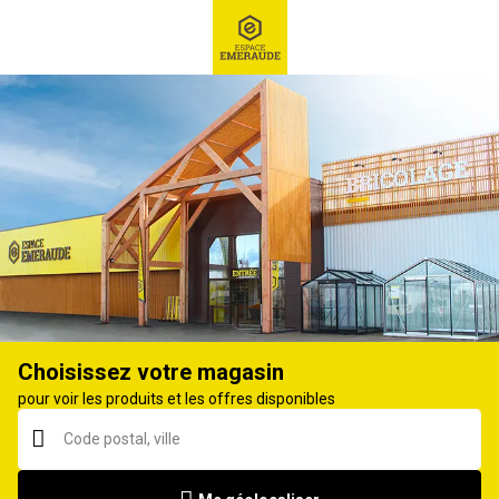
RECHERCHE
Ex : Robot tondeuse, ...
Nos sélections
CONSERVATION ET MISE SOUS VIDE :
CONSERVEZ VOS SAVEURS MAISON
173
produits
Affiner
Choisissez votre magasin
pour voir les produits et les offres disponibles
Machine sous vide
Poches pour machine
FOODSAVER VS2290X
sous-vide 20x30cm
x100