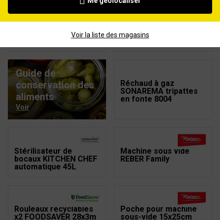
Me géolocaliser
Stérilisateur de
Stérilisateur de
bocaux KITCHEN CHEF
bocaux KITCHEN CHEF
Voir la liste des magasins
inox 31L
LCD 31L
Guide de
Réchaud à gaz
conservation des
SONAREMA tripattes
aliments
en fonte 8004
Voir
Stérilisateur de
Machine sous vide
bocaux KITCHEN CHEF
REBER Family
automatique 45L
Rouleaux recyclables
Poche pour machine
x2 FOODSAVER 28x3m
sous-vide 15x25cm