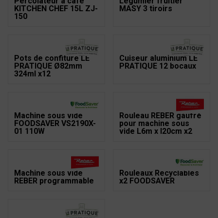
Percolateur à café
Légumier fruitier
KITCHEN CHEF 15L ZJ-
MASY 3 tiroirs
150
Pots de confiture LE
Cuiseur aluminium LE
PRATIQUE Ø82mm
PRATIQUE 12 bocaux
324ml x12
Machine sous vide
Rouleau REBER gaufré
FOODSAVER VS2190X-
pour machine sous
01 110W
vide L6m x l20cm x2
Machine sous vide
Rouleaux Recyclables
REBER programmable
x2 FOODSAVER