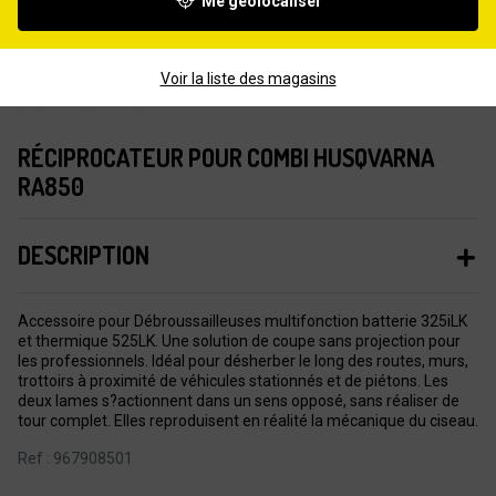
Me géolocaliser
Voir la liste des magasins
RÉCIPROCATEUR POUR COMBI HUSQVARNA
RA850
DESCRIPTION
Accessoire pour Débroussailleuses multifonction batterie 325iLK
et thermique 525LK. Une solution de coupe sans projection pour
les professionnels. Idéal pour désherber le long des routes, murs,
trottoirs à proximité de véhicules stationnés et de piétons. Les
deux lames s?actionnent dans un sens opposé, sans réaliser de
tour complet. Elles reproduisent en réalité la mécanique du ciseau.
Ref : 967908501