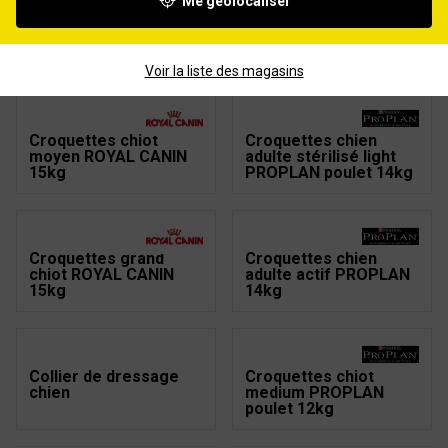
Me géolocaliser
Croquettes chien
Croquettes chien DOG
adulte robuste
CHOW poulet 14kg +
PROPLAN poulet 14kg
2.5kg OFFERTS
Voir la liste des magasins
Croquettes chiot
Croquettes chien
moyen ROYAL CANIN
adulte stérilisé light
15kg
PROPLAN poulet 14kg
Croquettes grand
Croquettes chien
chiot ROYAL CANIN
adulte actif PROPLAN
15kg
14kg
Collier de dressage
Croquettes chiot
chien
medium PROPLAN
poulet 12kg