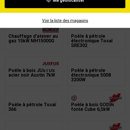
Me géolocaliser
Pétrole pour poêle
Chauffage d'atelier
Tosaine+ 20L
électrique 3kW
MH3000
Voir la liste des magasins
Chauffage d'atelier au
Poêle à pétrole
gaz 15kW MH15000G
électronique Tosaï
SRE302
Poêle à bois JUSTUS
Poêle à pétrole
acier noir Austin 7kW
électronique 5008
3200W
Poêle à pétrole Tosaï
Poêle à bois GODIN
366
fonte Cube 6,5kW