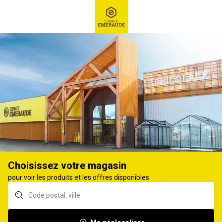
RECHERCHE
Ex : Robot tondeuse, ...
Pièces d'usure agricole
PIÈCES D'USURE SEMIS, FERTILISATION
31
produits
Affiner
Choisissez votre magasin
Dent de semoir
Dent de semoir
pour voir les produits et les offres disponibles
AMAZONE GW 166
AMAZONE GW 42