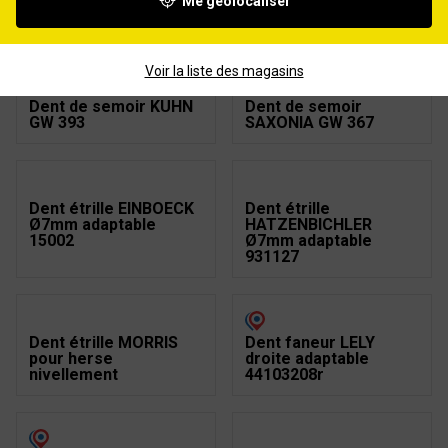
Me géolocaliser
Dent de semoir
Dent de semoir KUHN
AMAZONE GW 43
GW 392
Voir la liste des magasins
Dent de semoir KUHN
Dent de semoir
GW 393
SAXONIA GW 367
Dent étrille EINBOECK
Dent étrille
Ø7mm adaptable
HATZENBICHLER
15002
Ø7mm adaptable
931127
Dent étrille MORRIS
Dent faneur LELY
pour herse
droite adaptable
nivellement
44103208r