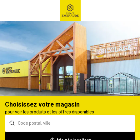
RECHERCHE
Ex : Robot tondeuse, ...
Accueil
MOTOCULTEUR OU MOTOBINEUSE : QUELS
OUTILS DE JARDINAGE UTILISER POUR
LABOURER LA TERRE ?
Choisissez votre magasin
Avant de semer votre belle pelouse ou votre potager, il vous faut
pour voir les produits et les offres disponibles
préparer la terre. Mais vous n'avez plus besoin de vous fatiguer
en utilisant une bêche et une binette ! Vous pouvez tout
simplement vous procurer
un motoculteur ou une motobineuse
.
Ces outils motorisés vous faciliteront grandement la tâche tout
en réduisant le temps de travail. Alors, lequel choisir ? Suivez le