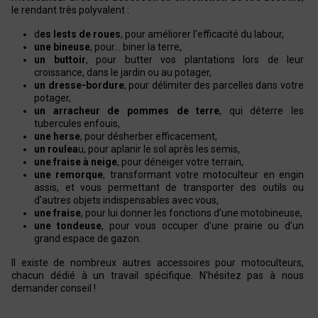
le rendant très polyvalent :
d
es lests de roues
, pour améliorer l'efficacité du labour,
une bineuse
, pour… biner la terre,
un buttoir
, pour butter vos plantations lors de leur
croissance, dans le jardin ou au potager,
un dresse-bordure
, pour délimiter des parcelles dans votre
potager,
un arracheur de pommes de terre
, qui déterre les
tubercules enfouis,
une herse
, pour désherber efficacement,
un roulea
u, pour aplanir le sol après les semis,
une fraise à neige
, pour déneiger votre terrain,
une remorque
, transformant votre motoculteur en engin
assis, et vous permettant de transporter des outils ou
d'autres objets indispensables avec vous,
une fraise
, pour lui donner les fonctions d’une motobineuse,
une tondeuse
, pour vous occuper d'une prairie ou d'un
grand espace de gazon.
Il existe de nombreux autres accessoires pour motoculteurs,
chacun dédié à un travail spécifique. N'hésitez pas à nous
demander conseil !