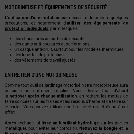
MOTOBINEUSE ET ÉQUIPEMENTS DE SÉCURITÉ
L'utilisation d'une motobineuse
nécessite de prendre quelques
précautions, et notamment d'
utiliser des
équipements de
protection individuels
, parmi lesquels :
des chaussures ou bottes de sécurité,
des gants anti-coupures et perforations,
un casque anti-bruit, surtout pour les modèles thermiques,
des lunettes de protection,
des vêtements de travail ajustés.
ENTRETIEN D’UNE MOTOBINEUSE
Comme tout outil de jardinage motorisé, votre motobineuse aura
besoin d'un entretien régulier. Vous devez tout d'abord
la
nettoyer après chaque utilisation
, en retirant les mottes de
terre coincées sur les fraises et les résidus d'herbe et de terre sur
le carter. Vous pouvez utiliser une brosse et un jet d'eau à cet
effet.
Après séchage,
utilisez un lubrifiant hydrofuge
sur les parties
métalliques pour éviter leur corrosion.
Nettoyez la bougie et le
filtre à air
une à deux fois par an pour éviter tout encrassage.