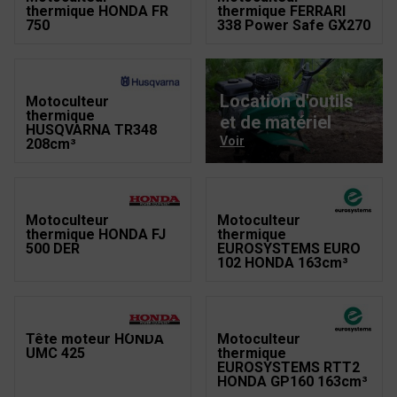
thermique HONDA FR
thermique FERRARI
750
338 Power Safe GX270
Location d'outils
Motoculteur
thermique
et de matériel
HUSQVARNA TR348
Voir
208cm³
Motoculteur
Motoculteur
thermique HONDA FJ
thermique
500 DER
EUROSYSTEMS EURO
102 HONDA 163cm³
Tête moteur HONDA
Motoculteur
UMC 425
thermique
EUROSYSTEMS RTT2
HONDA GP160 163cm³