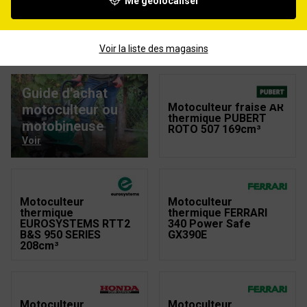
Me géolocaliser
Motoculteur
Motoculteur
thermique
thermique FERRARI
EUROSYSTEMS RTT2
338 Power Safe GX270
LONCIN TM60 182cm³
+ capot
Voir la liste des magasins
Guide d'achat
Motoculteur fraise AR
motoculteur ou
thermique PUBERT
motobineuse
ROTO 507 169cm³
Voir
Motoculteur
Motoculteur
thermique
thermique FERRARI
EUROSYSTEMS RTT2
340 Power Safe
B&S 950 SERIES
GX390E
208cm³
Motoculteur
Motoculteur