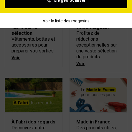
Me géolocaliser
Voir la liste des magasins
Spéciale chasse :
Les promotions de
-20 % sur la
votre magasin
sélection
Profitez de
Vêtements, bottes et
réductions
accessoires pour
exceptionnelles sur
préparer vos sorties
une vaste sélection
de produits
Voir
Voir
À l’abri des regards
Made in France
Découvrez notre
Des produits utiles,