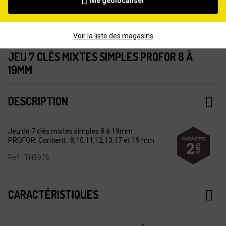
Me géolocaliser
Voir la liste des magasins
JEU 7 CLÉS MIXTES SIMPLES PROFOR 8 À
19MM
DESCRIPTION
Jeu de 7 clés mixtes simples 8 à 19mm
PROFOR. Contient : 8,10,11,12,13,17 et 19 mm
Ref : TH5976
CARACTÉRISTIQUES