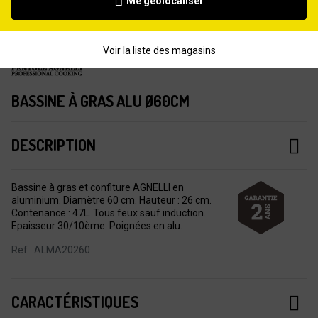
Me géolocaliser
Voir la liste des magasins
BASSINE À GRAS ALU Ø60CM
DESCRIPTION
Bassine à gras et confiture AGNELLI en
aluminium. Diamètre 60 cm. Hauteur : 26 cm.
Contenance : 47L. Tous feux sauf induction.
Epaisseur 30/10ème. Poignées en alu.
Ref : ALMA20260
CARACTÉRISTIQUES