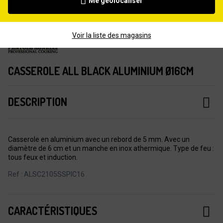
Me géolocaliser
Voir la liste des magasins
CASSEROLE ALL BLACK ALUMINIUM Ø16CM
DESCRIPTION
Casserole en aluminium avec un rebord de 5 mm. Avec un
diamètre de 6 cm et un manche en inox athermique. Type de feu :
tous feux et induction.
Ref : ALSC2105SSPIC16
CARACTÉRISTIQUES