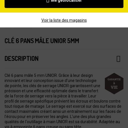
Me géolocaliser
Voir la liste des magasins
CLÉ 6 PANS MÂLE UNIOR 5MM
DESCRIPTION
Clé 6 pans mâle 5 mm UNIOR. Grâce à leur design
innovant et leur conception issue d'une technologie
de pointe, les clés de serrage UNIOR garantissent une
précision et une efficacité optimale dans le transfert
de la force de serrage vers la pièce à travailler. Leur
profil de serrage spécifique prévient les écrous et boulons contre
tout risque de matage. Le serrage est exercé sur des surfaces de
contact maximales créant ainsi un entraînement sur les faces de
l'écrou pour en préserver les angles. L'une des plus grandes
qualités de l'outillage à main UNIOR est sa durabilité. Adaptée au
vis à empreinte 6 pans creuse ou sans tête.