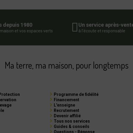
s depuis 1980
Un service après-vent
 maison et vos espaces verts
à l’écoute et responsable
Ma terre, ma maison, pour longtemps
Protection
Programme de fidélité
ervation
Financement
levage
L'enseigne
ole
Recrutement
Devenir affilié
Tous nos services
Guides & conseils
Questions - Réponse