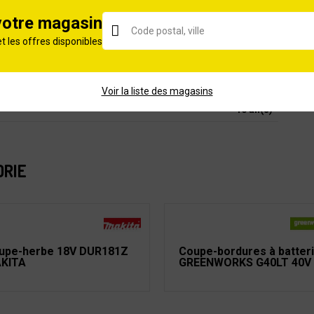
850
votre magasin
Thermique
et les offres disponibles
8000
2 ans
Voir la liste des magasins
10 an(s)
ORIE
upe-herbe 18V DUR181Z
Coupe-bordures à batter
KITA
GREENWORKS G40LT 40V 