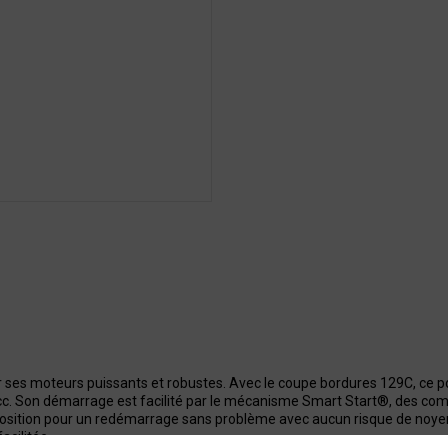
r ses moteurs puissants et robustes. Avec le coupe bordures 129C, ce po
c. Son démarrage est facilité par le mécanisme Smart Start®, des comm
osition pour un redémarrage sans problème avec aucun risque de noye
cilitée.