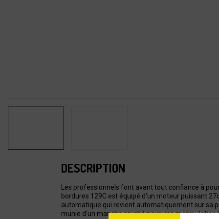
DESCRIPTION
Les professionnels font avant tout confiance à pou
bordures 129C est équipé d'un moteur puissant 27c
automatique qui revient automatiquement sur sa p
munie d'un manche courbé pour une manipulation fa