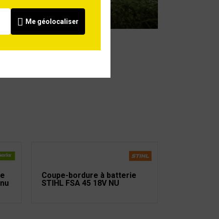
Voir
Me géolocaliser
ie
Coupe-bordure à batterie
nu
STIHL FSA 45 18V NU