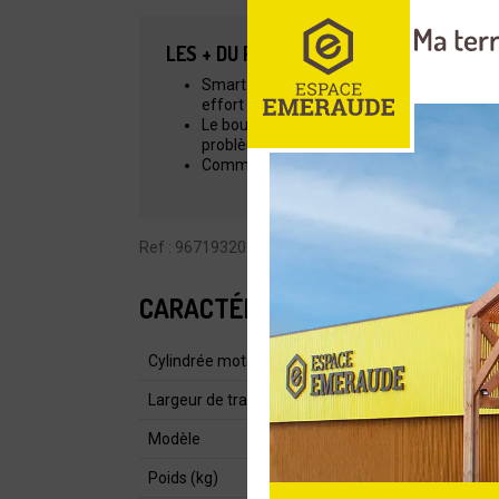
LES + DU PRODUIT
Smart Start : Le moteur et le lanceur ont
effort minimum.
Le bouton "Stop" revient automatiquement
problème et sans risque de noyer le moteu
Commandes intuitives et démarrage facil
Ref : 967193202
CARACTÉRISTIQUES
Cylindrée moteur (cm³)
Largeur de travail (cm)
Modèle
Poids (kg)