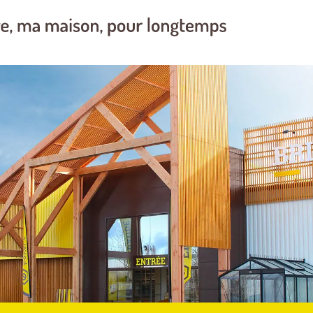
 été conçus pour que la machine démarre rapidement avec un
 sur sa position "ON" pour permettre un redémarrage sans
r.
e
27.6
43
129C
4.5