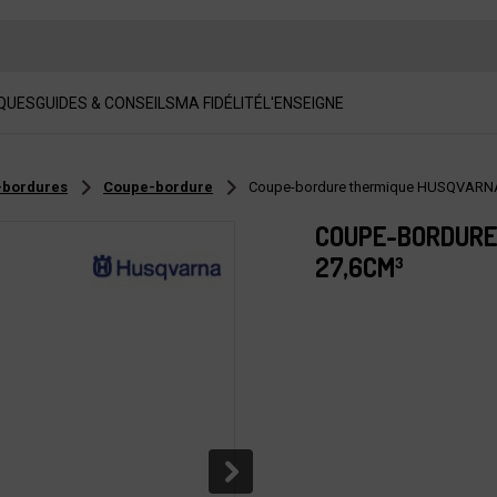
QUES
GUIDES & CONSEILS
MA FIDÉLITÉ
L'ENSEIGNE
-bordures
Coupe-bordure
Coupe-bordure thermique HUSQVARNA
COUPE-BORDURE
27,6CM³