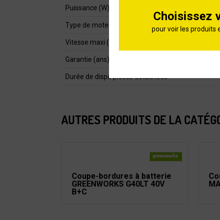
Puissance (W)
Choisissez 
Type de moteur
pour voir les produits 
Vitesse maxi (tr/min)
Garantie (ans)
Durée de dispo pièces détachées
AUTRES PRODUITS DE LA CATÉG
Coupe-bordures à batterie
Co
GREENWORKS G40LT 40V
MA
B+C