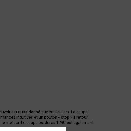
uvoir est aussi donné aux particuliers. Le coupe
andes intuitives et un bouton « stop » à retour
r le moteur. Le coupe bordures 129C est également