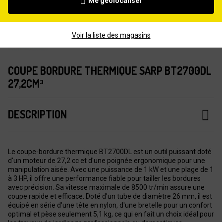
Me géolocaliser
Voir la liste des magasins
COUPE BORDURE THERMIQUE SARP BT2700DL
27,2CM³
DESCRIPTION
Le coupe-bordure thermique BT2700DL est un outil puissant doté
d'un moteur de 27,2 cc et d'une poignée ergonomique pour une
manipulation aisée. Avec une puissance de 1 kW et une plage de 1
à 3 HP, il offre une performance fiable pour tailler les bordures
avec précision. Sa vitesse maximale de 8500 tr/min assure une
coupe rapide et efficace. Doté d'un tube de diamètre 26 mm, il est
équipé en série d'une tête en nylon, d'une bretelle pour un confort
optimal et pèse seulement 5,1 kg, ce qui en fait un choix idéal pour