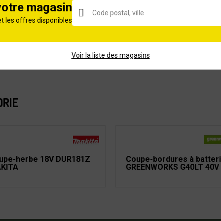
votre magasin
FLEXIBLE
et les offres disponibles
Thermique
2 ans
Voir la liste des magasins
10 an(s)
ORIE
upe-herbe 18V DUR181Z
Coupe-bordures à batter
KITA
GREENWORKS G40LT 40V 