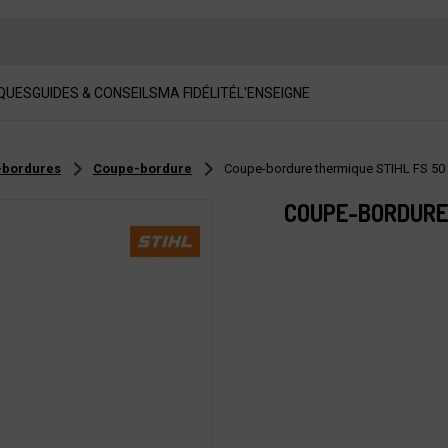
QUES
GUIDES & CONSEILS
MA FIDÉLITÉ
L'ENSEIGNE
-bordures
Coupe-bordure
Coupe-bordure thermique STIHL FS 50
COUPE-BORDURE 