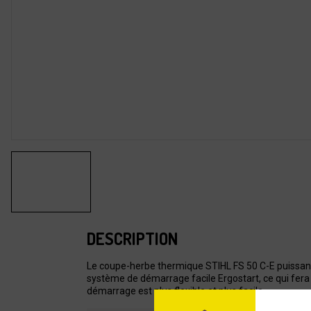
DESCRIPTION
Le coupe-herbe thermique STIHL FS 50 C-E puissant et
système de démarrage facile Ergostart, ce qui fera 
démarrage est plus flexible et plus facile.