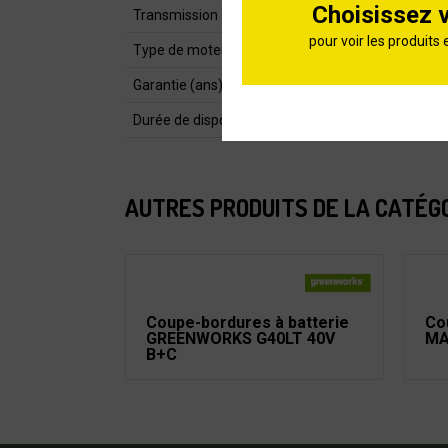
Choisissez 
Transmission
pour voir les produits 
Type de moteur
Garantie (ans)
Durée de dispo pièces détachées
AUTRES PRODUITS DE LA CATÉG
Coupe-bordures à batterie
Co
GREENWORKS G40LT 40V
MA
B+C