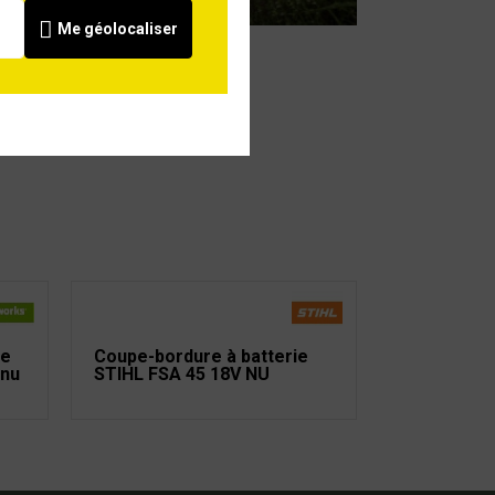
Me géolocaliser
ie
Coupe-bordure à batterie
nu
STIHL FSA 45 18V NU