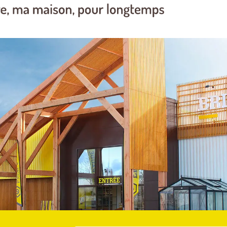
tart STIHL
c du fil de coupe
27.2
4.5
108
0,8
800