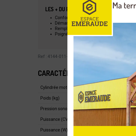
LES + DU PRODUIT
Confortable et puissant
Démarrage facile grâce au système ErgoS
Remplissage facile de la tête de coupe ave
Poignée ronde réglable sans outils
Ref : 4144-011-2315
CARACTÉRISTIQUES
Cylindrée moteur (cm³)
Poids (kg)
Pression sonore dB (A)
Puissance (CV)
Puissance (W)