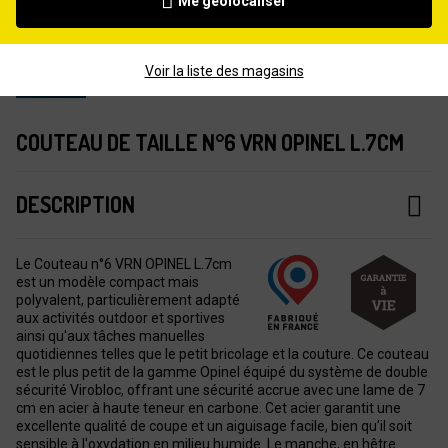
Me géolocaliser
Voir la liste des magasins
COUTEAU DE TAILLE N°6 VRN OPINEL L.7CM
DESCRIPTION
Le Couteau n°6 VRN OPINEL L.7cm
est un modèle compact mais
polyvalent, particulièrement adapté
aux activités outdoor et sportives
ainsi qu'aux tâches manuelles
quotidiennes telles que le petit bricolage et la couture. Ce couteau
est le plus petit de la gamme Opinel équipé du système de double
sécurité Virobloc, offrant une sécurité accrue avec une lame de 7
cm en acier à haute teneur en carbone. Cet acier garantit une
excellente qualité de coupe et un aiguisage facile, bien qu'il soit
sensible à l'oxydation en milieu humide. Le manche, en hêtre