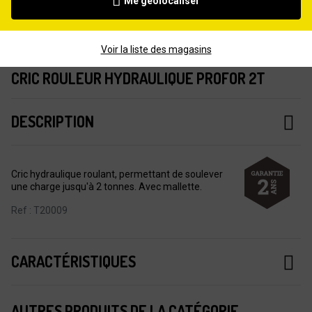
Me géolocaliser
Voir la liste des magasins
CRIC ROULEUR HYDRAULIQUE PROFOR 2T
DESCRIPTION
Cric hydraulique roulant, permettant de soulever
une charge jusqu'à 2 tonnes. Avec mallette.
Ref : T20009
CARACTÉRISTIQUES
AUTRES PRODUITS DE LA CATÉGORIE