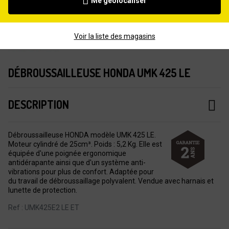
Me géolocaliser
Voir la liste des magasins
DÉBROUSSAILLEUSE HONDA UMK 425 LE
DESCRIPTION
Débroussailleuse HONDA modèle UMK 425 LE.
Moteur cylindré de 25cm³. Poids : 5,2 Kg. Elle est
équipée d'une poignée ergonomique
antidérapante ainsi que d'un système anti-
vibrations pour plus de confort. Adaptée pour
du travail de débroussaillage polyvalent. Vendue avec harnais et
lunette de protection.
Ref : UMK425E2 LE ET