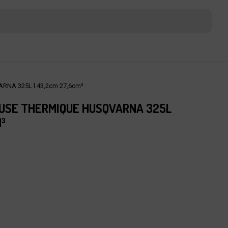
ARNA 325L l.43,2cm 27,6cm³
USE THERMIQUE HUSQVARNA 325L
M³