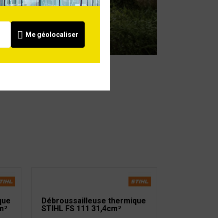
Guide d'achat
débroussailleuse
Me géolocaliser
Voir
que
Débroussailleuse thermique
m³
STIHL FS 111 31,4cm³