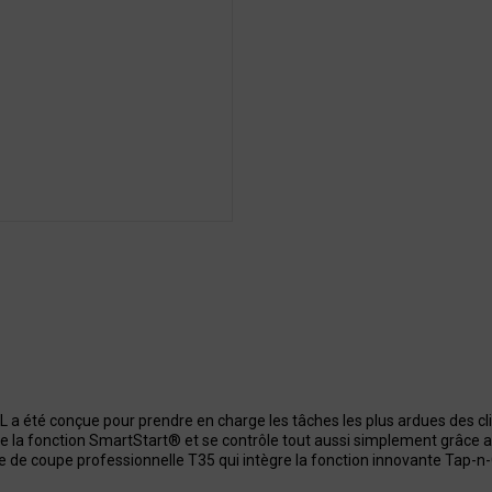
L a été conçue pour prendre en charge les tâches les plus ardues des cli
 de la fonction SmartStart® et se contrôle tout aussi simplement grâ
 de coupe professionnelle T35 qui intègre la fonction innovante Tap-n-Go