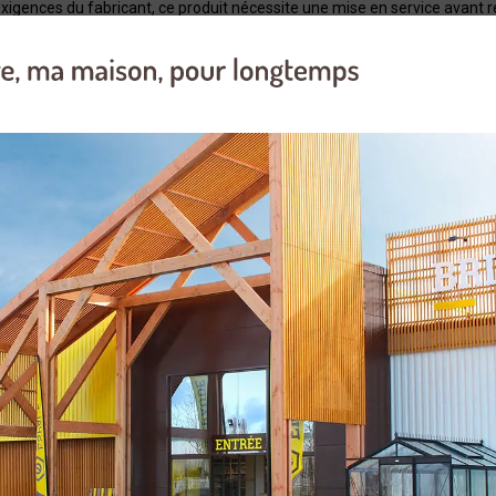
xigences du fabricant, ce produit nécessite une mise en service avant r
 emballage d?origine après montage et réglage. Il vous sera donc fourni 
 été conçus pour que la machine démarre rapidement avec un
grande portée.
e un couple élevé et pour utiliser un outil de coupe
e qualité de coupe idéale.
27.6
43.2