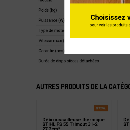
Modèle
Poids (kg)
Choisissez 
Puissance (W)
pour voir les produits 
Type de moteur
Vitesse maxi (tr/min)
Garantie (ans)
Durée de dispo pièces détachées
AUTRES PRODUITS DE LA CATÉG
Débroussailleuse thermique
Dé
STIHL FS 55 Trimcut 31-2
ST
27,2cm³