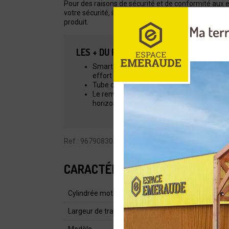
Pour des raisons de sécurité et de conformité aux e
votre sécurité, il ne pourra pas être remis dans son
produit.
LES + DU PRODUIT
Smart Start : Le moteur et le lanceur ont
effort minimum.
Tube de transmission droit pour une plus 
Le renvoi d'angle est conçu pour transmettr
horizontalement par rapport au sol pour un
Ref : 967908302
CARACTÉRISTIQUES
Cylindrée moteur (cm³)
Largeur de travail (cm)