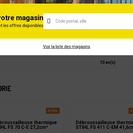
325L
5
votre magasin
850
et les offres disponibles
Thermique
7200
Voir la liste des magasins
2 ans
10 an(s)
ORIE
broussailleuse thermique
Débroussailleuse thermi
IHL FS 70 C-E 27,2cm³
STIHL FS 411 C-EM 41,6c