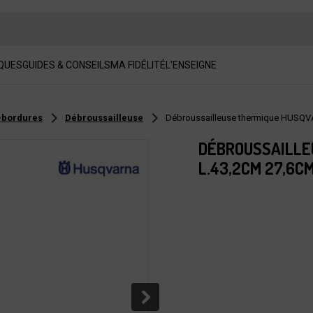
QUES
GUIDES & CONSEILS
MA FIDÉLITÉ
L'ENSEIGNE
-bordures
Débroussailleuse
Débroussailleuse thermique HUSQV
DÉBROUSSAILLE
L.43,2CM 27,6C