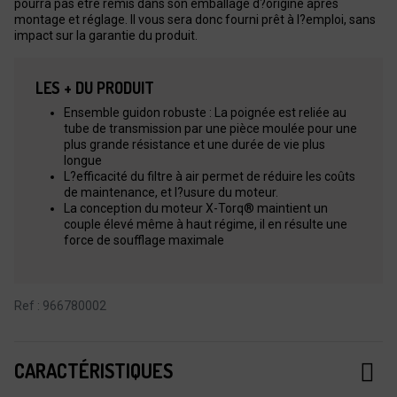
pourra pas être remis dans son emballage d?origine après
montage et réglage. Il vous sera donc fourni prêt à l?emploi, sans
impact sur la garantie du produit.
LES + DU PRODUIT
Ensemble guidon robuste : La poignée est reliée au
tube de transmission par une pièce moulée pour une
plus grande résistance et une durée de vie plus
longue
L?efficacité du filtre à air permet de réduire les coûts
de maintenance, et l?usure du moteur.
La conception du moteur X-Torq® maintient un
couple élevé même à haut régime, il en résulte une
force de soufflage maximale
Ref : 966780002
CARACTÉRISTIQUES