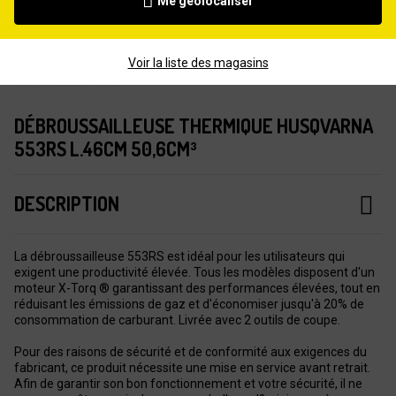
Me géolocaliser
Voir la liste des magasins
DÉBROUSSAILLEUSE THERMIQUE HUSQVARNA
553RS L.46CM 50,6CM³
DESCRIPTION
La débroussailleuse 553RS est idéal pour les utilisateurs qui
exigent une productivité élevée. Tous les modèles disposent d'un
moteur X-Torq ® garantissant des performances élevées, tout en
réduisant les émissions de gaz et d'économiser jusqu'à 20% de
consommation de carburant. Livrée avec 2 outils de coupe.
Pour des raisons de sécurité et de conformité aux exigences du
fabricant, ce produit nécessite une mise en service avant retrait.
Afin de garantir son bon fonctionnement et votre sécurité, il ne