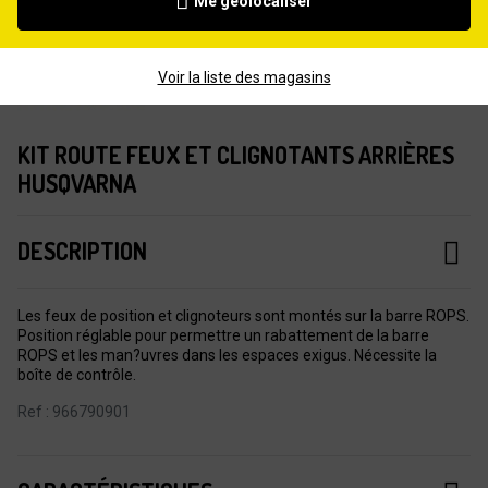
Me géolocaliser
Voir la liste des magasins
KIT ROUTE FEUX ET CLIGNOTANTS ARRIÈRES
HUSQVARNA
DESCRIPTION
Les feux de position et clignoteurs sont montés sur la barre ROPS.
Position réglable pour permettre un rabattement de la barre
ROPS et les man?uvres dans les espaces exigus. Nécessite la
boîte de contrôle.
Ref : 966790901