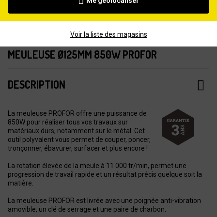
Me géolocaliser
Voir la liste des magasins
MEULEUSE Ø125MM 850W PROFOR
DESCRIPTION
La meuleuse PROFOR offre une puissance de
850W pour réaliser tous vos travaux sur
matériaux durs, notamment sur le métal. Cet
outil polyvalent vous permet de couper, poncer,
tronçonner, ébavurer, surfacer et plus encore !
La rotation élevée de la meule à 11 000 tr/min, permet une
progression de travail rapide et un résultat précis quelque soit la
matière.
La meuleuse PROFOR est livrée avec une poignée anti-vibration
amovible, un clé de serrage et une paire de charbon.