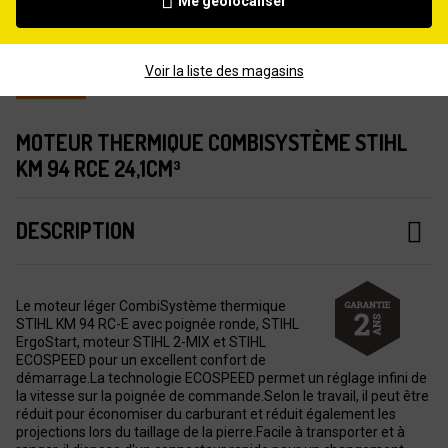
Me géolocaliser
Voir la liste des magasins
MOTEUR THERMIQUE COMBISYSTÈME STIHL
KM 94 RCE 24,1CM³
DESCRIPTION
Le moteur léger CombiSystème thermique
STIHL KM 94 RC-E avec poignée ronde, STIHL
ErgoStart, moteur STIHL 2-MIX et STIHL
ECOSPEED pour un excellent confort de
démarrage.La technologie ECOSPEED permet un réglage infini de
la vitesse sur la poignée de commande.Selon le travail, il peut être
réduit pour économiser du carburant et réduit également les
projections lors du taillage de la pierre.Facile à transporter et à