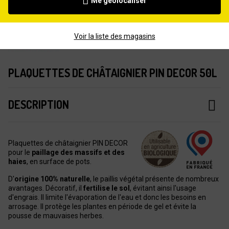
Me géolocaliser
Voir la liste des magasins
PLAQUETTES DE CHÂTAIGNIER PIN DECOR 50L
DESCRIPTION
Plaquettes de châtaignier PIN DECOR
pour le
paillage des massifs et des
haies
, en surface de pots.
D'
origine 100% naturelle
, le paillis végétal présente de nombreux
avantages. Décoratif, il
fertilise le sol
, évitant ainsi l'usage
d'engrais. Il limite l'évaporation de l'eau et donc les besoins en
arrosage. Il protège les plantes en période de gel et évite la
pousse de mauvaises herbes.