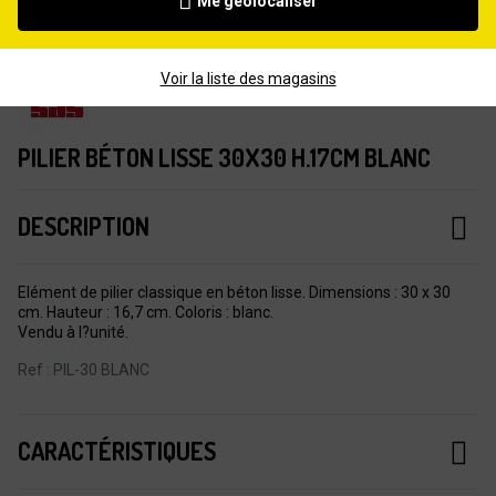
Me géolocaliser
Voir la liste des magasins
PILIER BÉTON LISSE 30X30 H.17CM BLANC
DESCRIPTION
Elément de pilier classique en béton lisse. Dimensions : 30 x 30
cm. Hauteur : 16,7 cm. Coloris : blanc.
Vendu à l?unité.
Ref : PIL-30 BLANC
CARACTÉRISTIQUES