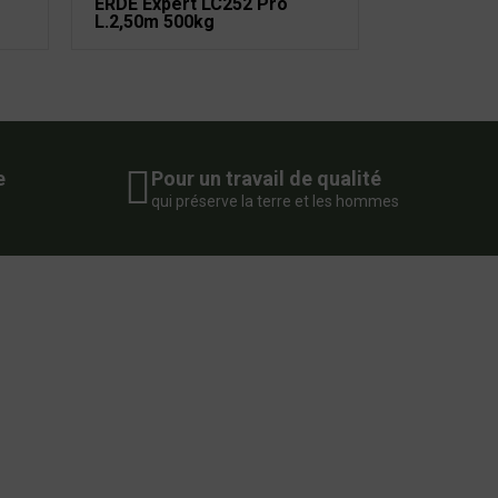
ERDE Expert LC252 Pro
L.2,50m 500kg
e
Pour un travail de qualité
qui préserve la terre et les hommes