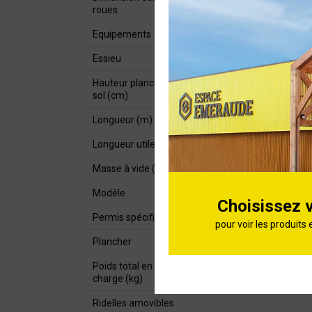
roues
Equipements
Essieu
Hauteur plancher /
sol (cm)
Longueur (m)
Longueur utile (cm)
Masse à vide (kg)
Modèle
Choisissez 
Permis spécifique
pour voir les produits 
Plancher
Poids total en
charge (kg)
Ridelles amovibles