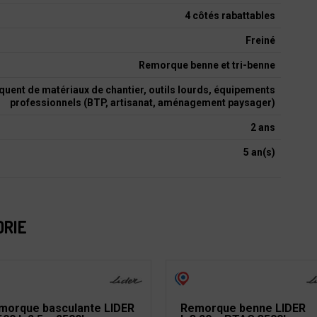
4 côtés rabattables
Freiné
Remorque benne et tri-benne
quent de matériaux de chantier, outils lourds, équipements
professionnels (BTP, artisanat, aménagement paysager)
2 ans
5 an(s)
ORIE
morque basculante LIDER
Remorque benne LIDER