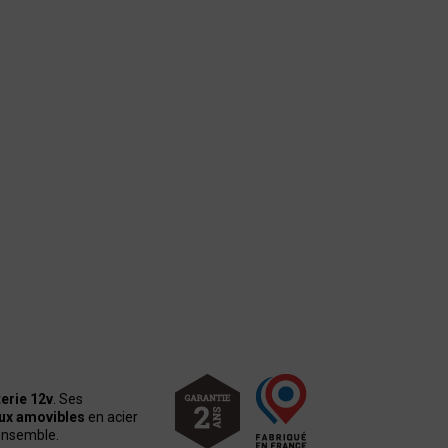
erie 12v
. Ses
aux amovibles
en acier
'ensemble.