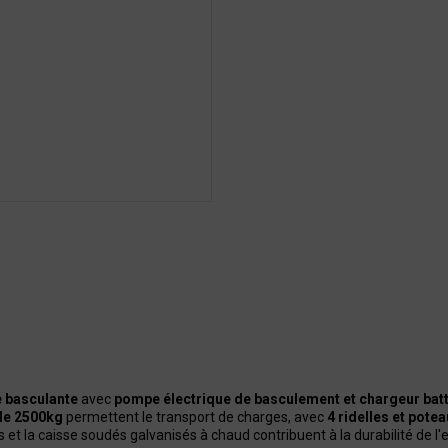
e basculante
avec
pompe électrique de basculement et chargeur batt
e 2500kg
permettent le transport de charges, avec
4 ridelles et pote
is et la caisse soudés galvanisés à chaud contribuent à la durabilité de l