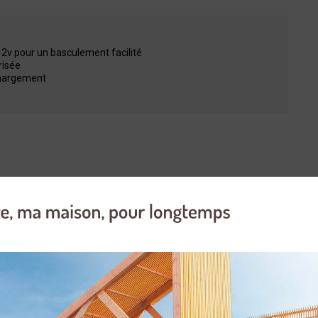
2v pour un basculement facilité
risée
chargement
Oui
Immatriculation obligatoire
1910
60
155R13C