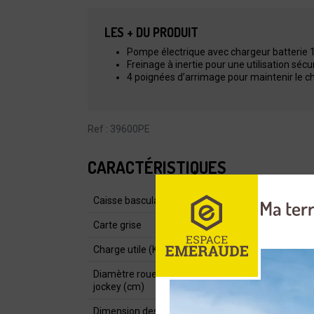
LES + DU PRODUIT
Pompe électrique avec chargeur batterie 1
Freinage à inertie pour une utilisation sécu
4 poignées d’arrimage pour maintenir le 
Ref : 39600PE
CARACTÉRISTIQUES
Caisse basculante
Carte grise
Charge utile (Kg)
Diamètre roue
jockey (cm)
Dimension des