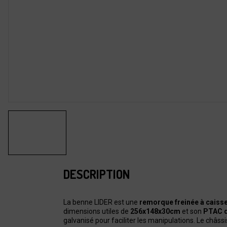
DESCRIPTION
La benne LIDER est une
remorque freinée à caiss
dimensions utiles de
256x148x30cm
et son
PTAC d
galvanisé pour faciliter les manipulations. Le châss