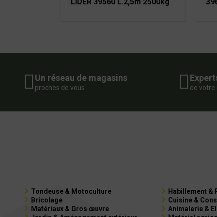
LIDER 39560 L.2,5m 2500kg
39
Un réseau de magasins
Expert
proches de vous
de votre
Tondeuse & Motoculture
Habillement & 
Bricolage
Cuisine & Cons
Matériaux & Gros œuvre
Animalerie & E