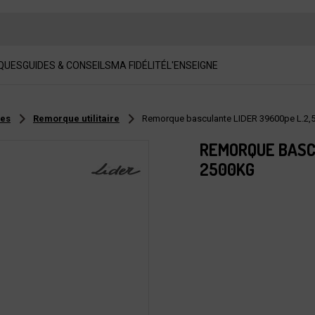
QUES
GUIDES & CONSEILS
MA FIDÉLITÉ
L'ENSEIGNE
res
Remorque utilitaire
Remorque basculante LIDER 39600pe L.2,
REMORQUE BASC
2500KG