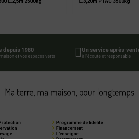
600 L.2,5m 2500kg
L.3,20m PTAC 3500kg
s depuis 1980
Un service après-vent
 maison et vos espaces verts
à l’écoute et responsable
Ma terre, ma maison, pour longtemps
Protection
Programme de fidélité
ervation
Financement
levage
L'enseigne