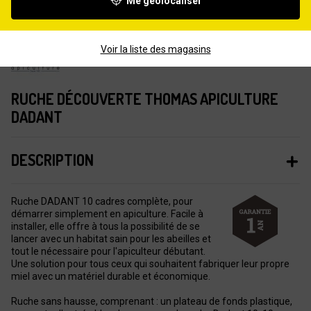
Me géolocaliser
Voir la liste des magasins
RUCHE DÉCOUVERTE THOMAS APICULTURE
DADANT
DESCRIPTION
Ruche DADANT 10 cadres complète, pour
démarrer simplement en apiculture. Facile à
installer, elle offre à tous la possibilité de se
lancer avec un habitat sain pour les abeilles et
tout le nécessaire pour l'apiculteur débutant.
Une solution pour tous ceux qui souhaitent fabriquer leur propre
miel avec un matériel durable et économique.
Ruche sans hausse, comprenant : un plateau de fonds plastique,