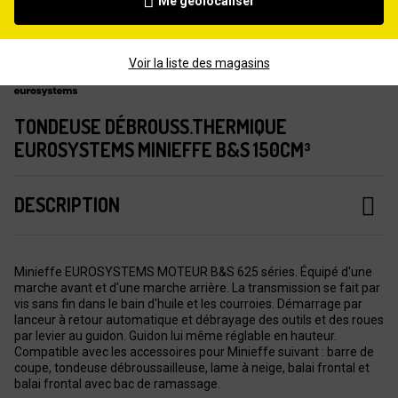
Me géolocaliser
Voir la liste des magasins
TONDEUSE DÉBROUSS.THERMIQUE
EUROSYSTEMS MINIEFFE B&S 150CM³
DESCRIPTION
Minieffe EUROSYSTEMS MOTEUR B&S 625 séries. Équipé d'une
marche avant et d'une marche arrière. La transmission se fait par
vis sans fin dans le bain d'huile et les courroies. Démarrage par
lanceur à retour automatique et débrayage des outils et des roues
par levier au guidon. Guidon lui même réglable en hauteur.
Compatible avec les accessoires pour Minieffe suivant : barre de
coupe, tondeuse débroussailleuse, lame à neige, balai frontal et
balai frontal avec bac de ramassage.