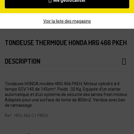
Me géolocaliser
Voir la liste des magasins
TONDEUSE THERMIQUE HONDA HRG 466 PKEH
DESCRIPTION
Tondeuse HONDA modèle HRG 466 PKEH. Moteur cylindré à 4
temps GCV 145 de 145cm³. Poids : 32 Kg. Equipée d'un starter
automatique et d'un système de sécurité des lames frein moteur.
Adaptée pour une surface de tonte de 800m2. Vendue avec bac
de ramassage.
Ref : HRG 466 C1 PKEH