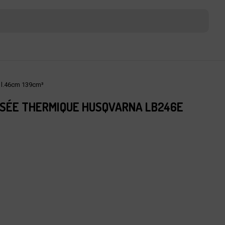
l.46cm 139cm³
SÉE THERMIQUE HUSQVARNA LB246E