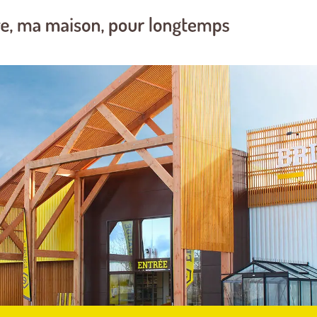
 le levier. Le moyen le plus pratique pour démarrer votre
abattre
e
139
46
LB246E
HUSQVARNA HS 139AE
3