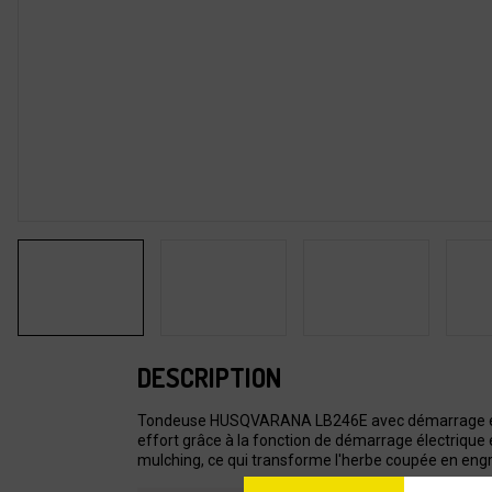
DESCRIPTION
Tondeuse HUSQVARANA LB246E avec démarrage électr
effort grâce à la fonction de démarrage électrique 
mulching, ce qui transforme l'herbe coupée en engrai