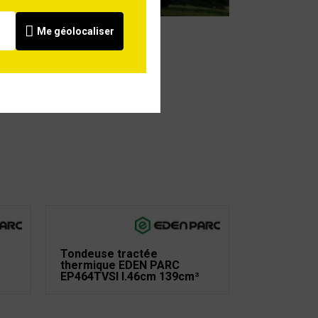
Me géolocaliser
Tondeuse tractée
thermique EDEN PARC
EP464TVSI l.46cm 139cm³