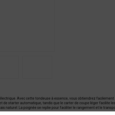
ique. Avec cette tondeuse à essence, vous obtiendrez facilement d'e
et de starter automatique, tandis que le carter de coupe léger facilite 
s naturel. La poignée se replie pour faciliter le rangement et le transpo