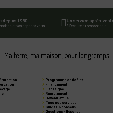
s depuis 1980
Un service après-vent
 maison et vos espaces verts
à l’écoute et responsable
Ma terre, ma maison, pour longtemps
Protection
Programme de fidélité
ervation
Financement
levage
L'enseigne
ole
Recrutement
Devenir affilié
Tous nos services
Guides & conseils
Questions - Réponse