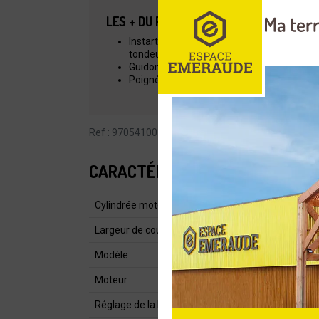
LES + DU PRODUIT
Instart : Démarrer votre tondeuse en tirant
tondeuse à gazon.
Guidon ergonomique et poignée facile à r
Poignée de réglage de la hauteur de coup
Ref : 970541001
CARACTÉRISTIQUES
Cylindrée moteur (cm³)
Largeur de coupe (cm)
Modèle
Moteur
Réglage de la hauteur de coupe