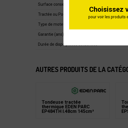
Surface conseillée (m²)
Choisissez 
Tractée ou Poussée
pour voir les produits 
Type de moteur
Garantie (ans)
Durée de dispo pièces détachées
AUTRES PRODUITS DE LA CATÉG
Tondeuse tractée
To
thermique EDEN PARC
th
EP484TH l.48cm 145cm³
EP