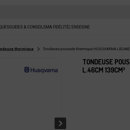
QUES
GUIDES & CONSEILS
MA FIDÉLITÉ
L'ENSEIGNE
ndeuse thermique
Tondeuse poussée thermique HUSQVARNA LB246E 
TONDEUSE POUS
L.46CM 139CM³