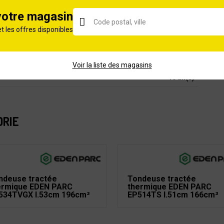
500
votre magasin
Poussée
et les offres disponibles
Thermique
2 ans
Voir la liste des magasins
10 an(s)
ORIE
ndeuse tractée
Tondeuse tractée
ermique EDEN PARC
thermique EDEN PARC
534TVGX l.53cm 196cm³
EP514TS l.51cm 166cm³