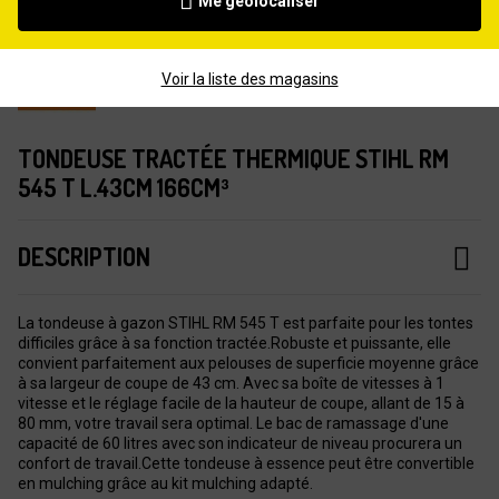
Me géolocaliser
Voir la liste des magasins
TONDEUSE TRACTÉE THERMIQUE STIHL RM
545 T L.43CM 166CM³
DESCRIPTION
La tondeuse à gazon STIHL RM 545 T est parfaite pour les tontes
difficiles grâce à sa fonction tractée.Robuste et puissante, elle
convient parfaitement aux pelouses de superficie moyenne grâce
à sa largeur de coupe de 43 cm. Avec sa boîte de vitesses à 1
vitesse et le réglage facile de la hauteur de coupe, allant de 15 à
80 mm, votre travail sera optimal. Le bac de ramassage d'une
capacité de 60 litres avec son indicateur de niveau procurera un
confort de travail.Cette tondeuse à essence peut être convertible
en mulching grâce au kit mulching adapté.