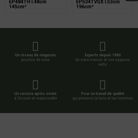
EP484TH l.48cm
EP534TVGX l.53cm
145cm³
196cm³
Un réseau de magasins
Experts depuis 1980
proches de vous
de votre maison et vos espaces
verts
Un service après-vente
Pour un travail de qualité
à l’écoute et responsable
qui préserve la terre et les hommes