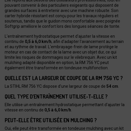
pouvant convenir à des particuliers exigeants qui disposent de
grandes surfaces à entretenir avec une machine robuste. Son
carter hybride résistant est conçu pour les travaux réguliers et
soutenus, tandis que le guidon mono confortable avec poignée
Softgrip améliore le confort lors des longues séances de tonte.
L'entraînement hydrostatique permet d'ajuster la vitesse en
continu de
0,5 à 6,0 km/h
, afin d'adapter l'avancement au terrain
et au rythme de travail. L'embrayage-frein de lame protège le
moteur en cas de contact de la lame avec un objet dur, ce qui
limite les risques de dommages sur le vilebrequin. Avec un kit
mulching adapté disponible en option, la RM 756 YC peut
également être transformée en tondeuse multifonction.
QUELLE EST LA LARGEUR DE COUPE DE LA RM 756 YC ?
La STIHL RM 756 YC dispose d'une largeur de coupe de
54 cm
.
QUEL TYPE D'ENTRAÎNEMENT UTILISE-T-ELLE ?
Elle utilise un entraînement hydrostatique permettant d'ajuster la
vitesse en continu de
0,5 à 6,0 km/h
.
PEUT-ELLE ÊTRE UTILISÉE EN MULCHING ?
Oui, elle peut être transformée en tondeuse mulching avec un kit