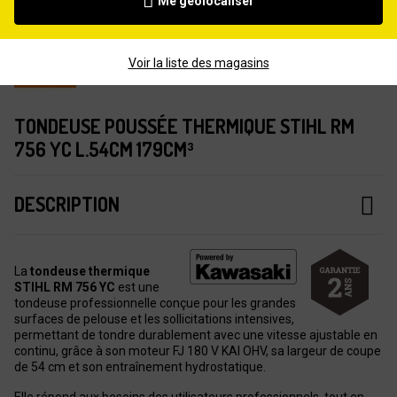
Me géolocaliser
Voir la liste des magasins
TONDEUSE POUSSÉE THERMIQUE STIHL RM
756 YC L.54CM 179CM³
DESCRIPTION
La
tondeuse thermique
STIHL RM 756 YC
est une
tondeuse professionnelle conçue pour les grandes
surfaces de pelouse et les sollicitations intensives,
permettant de tondre durablement avec une vitesse ajustable en
continu, grâce à son moteur FJ 180 V KAI OHV, sa largeur de coupe
de 54 cm et son entraînement hydrostatique.
Elle répond aux besoins des utilisateurs professionnels, tout en