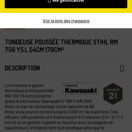
Me géolocaliser
Voir la liste des magasins
TONDEUSE POUSSÉE THERMIQUE STIHL RM
756 YS L.54CM 179CM³
DESCRIPTION
La tondeuse à gazon
thermique professionnelle
RM 756 YS est puissante
grâce à son moteur Kawasaki FJ 180 V KAI OHV.
Avec un bac de ramassage d'une capacité de 80
litres, vous pouvez tondre jusqu'à 3 000 m² de superficie.Très
efficace, elle possède une transmission à 3 vitesses (2.5 / 3.7 / 5
km/h) et un guidon réglable en hauteur avec sa poignée en
caoutchouc.L'entraînement hydrostatique ainsi que le