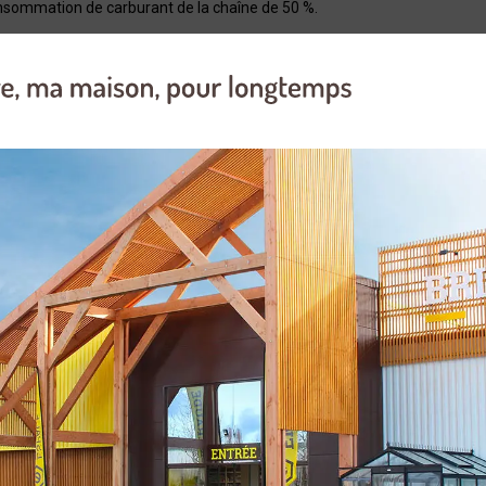
onsommation de carburant de la chaîne de 50 %.
coupe de bois de chauffage et les travaux de bricolage
les propriétaires de jardins et de maisons
main est confortable
au système STIHL Ematic
uvert et fermé sans outils
Tronçonneuse
35
STIHL MSE 170
3/8