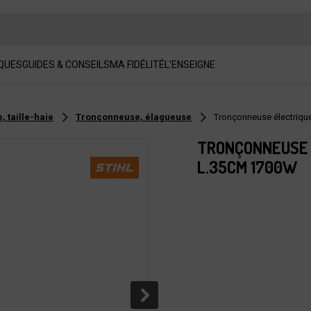
QUES
GUIDES & CONSEILS
MA FIDÉLITÉ
L'ENSEIGNE
 taille-haie
Tronçonneuse, élagueuse
Tronçonneuse électriqu
TRONÇONNEUSE É
L.35CM 1700W