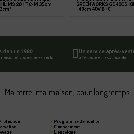
IHL MS 201 TC-M 35cm
GREENWORKS GD40CS18
,2cm³
l.40cm 40V B+C
s depuis 1980
Un service après-vent
 maison et vos espaces verts
à l’écoute et responsable
Ma terre, ma maison, pour longtemps
Protection
Programme de fidélité
ervation
Financement
levage
L'enseigne