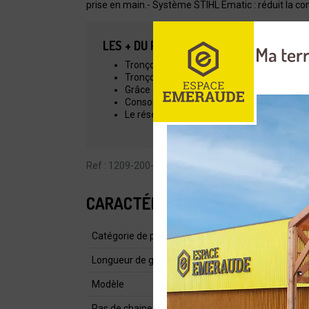
prise en main.- Système STIHL Ematic : réduit la c
LES + DU PRODUIT
Tronçonneuse électrique parfaite pour la 
Tronçonneuse électrique confortable pour 
Grâce à la poignée "Softgrip", la prise en 
Consommation d'huile économique grâce 
Le réservoir d'huile peut également être o
Ref : 1209-200-0142
CARACTÉRISTIQUES
Catégorie de produit
Longueur de guide (cm)
Modèle
Pas de chaine