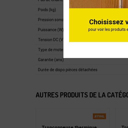
Poids (kg)
Pression sonore dB (A)
Choisissez 
pour voir les produits 
Puissance (W)
Tension DC (V)
Type de moteur
Garantie (ans)
Durée de dispo pièces détachées
AUTRES PRODUITS DE LA CATÉG
Tronçonneuse thermique
Tr