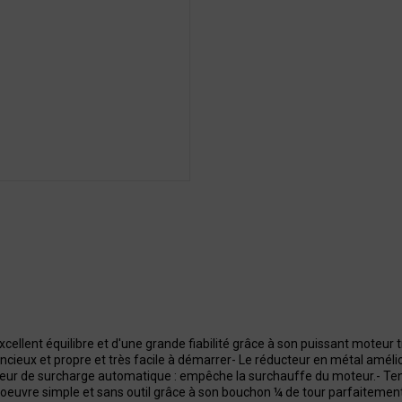
ellent équilibre et d'une grande fiabilité grâce à son puissant moteur t
ieux et propre et très facile à démarrer- Le réducteur en métal améliore
teur de surcharge automatique : empêche la surchauffe du moteur.- Tende
en oeuvre simple et sans outil grâce à son bouchon ¼ de tour parfaiteme