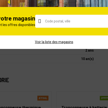
4.2
92
votre magasin
et les offres disponibles
1700
230
Voir la liste des magasins
Électrique
2 ans
10 an(s)
ORIE
onçonneuse thermique
Tronçonneuse à batterie