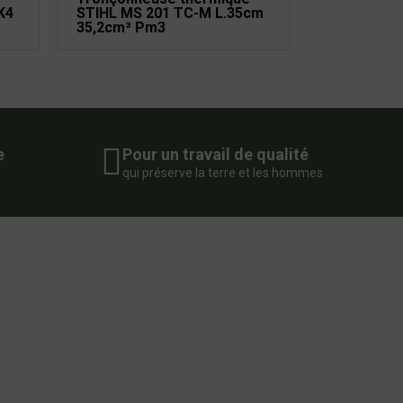
K4
STIHL MS 201 TC-M L.35cm
35,2cm³ Pm3
e
Pour un travail de qualité
qui préserve la terre et les hommes