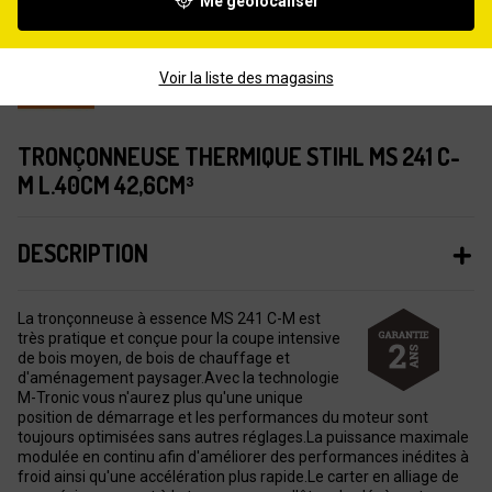
Me géolocaliser
Voir la liste des magasins
TRONÇONNEUSE THERMIQUE STIHL MS 241 C-
M L.40CM 42,6CM³
DESCRIPTION
La tronçonneuse à essence MS 241 C-M est
très pratique et conçue pour la coupe intensive
de bois moyen, de bois de chauffage et
d'aménagement paysager.Avec la technologie
M-Tronic vous n'aurez plus qu'une unique
position de démarrage et les performances du moteur sont
toujours optimisées sans autres réglages.La puissance maximale
modulée en continu afin d'améliorer des performances inédites à
froid ainsi qu'une accélération plus rapide.Le carter en alliage de