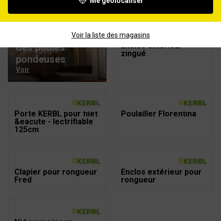
Me géolocaliser
Poulailler Barney
Poulailler Emma
Guide : adopter
Voir la liste des magasins
Enclos extérieur
des poules
zingué
pondeuses
Voir
Porte KERBL pour filet
Poulailler Florentina
&eacute - lectrifiable
125cm
Clapier pour rongueur
Enclos extérieur pour
Fred
rongueur