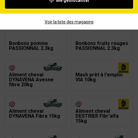
Me géolocaliser
Pierre minérale à
Aliment cheval
lécher EquiblocK VIA
DYNAVENA Sénior
4,5kg
20kg
Voir la liste des magasins
Bonbons pomme
Bonbons fruits rouges
PASSIONNAL 2.3kg
PASSIONNAL 2.3kg
Aliment cheval
Mash prêt à l'emploi
DYNAVENA Avesne
VIA 10kg
fibre 20kg
Aliment cheval
Aliment cheval
DYNAVENA Fibra 15kg
DESTRIER Fibr'alfa
15kg