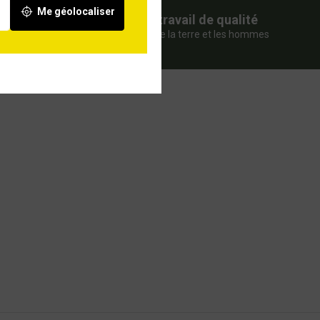
Me géolocaliser
nte
Pour un travail de qualité
qui préserve la terre et les hommes