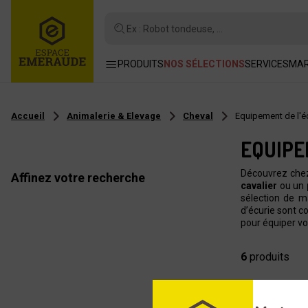
Ex : Robot tondeuse, ...
PRODUITS
NOS SÉLECTIONS
SERVICES
MA
Accueil
Animalerie & Elevage
Cheval
Equipement de l'é
EQUIPE
Découvrez che
Affinez votre recherche
cavalier
ou un
sélection de m
d’écurie sont co
pour équiper vo
6
produits