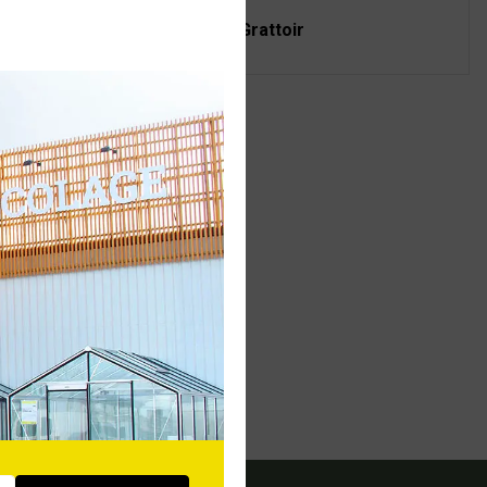
et à foin XXL
Grattoir