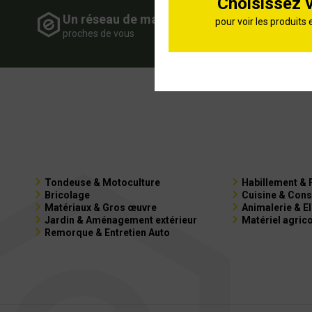
Choisissez 
Un réseau de magasins
Expe
pour voir les produits 
proches de vous
de vot
Tondeuse & Motoculture
Habillement & 
Bricolage
Cuisine & Cons
Matériaux & Gros œuvre
Animalerie & E
Jardin & Aménagement extérieur
Matériel agric
Remorque & Entretien Auto