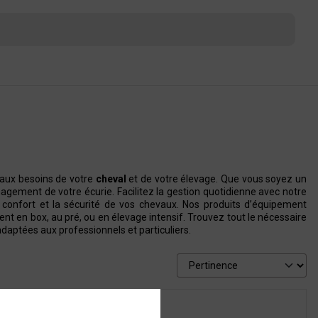
aux besoins de votre
cheval
et de votre élevage. Que vous soyez un
agement de votre écurie. Facilitez la gestion quotidienne avec notre
e confort et la sécurité de vos chevaux. Nos produits d’équipement
oient en box, au pré, ou en élevage intensif. Trouvez tout le nécessaire
daptées aux professionnels et particuliers.