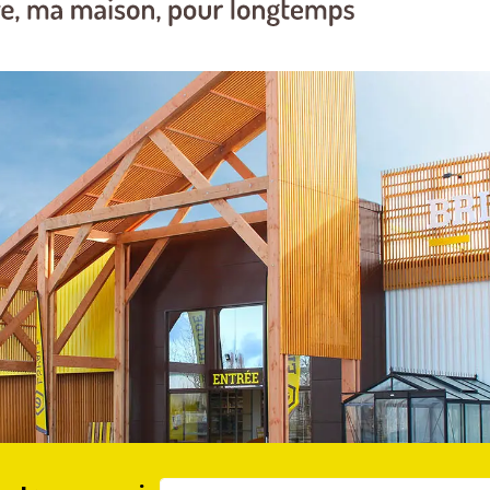
 copeaux
Pelle et râteau à crottins
Fil
e
e pneu 15L
Mesure à grains 2L