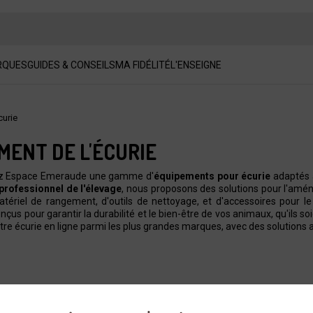
RQUES
GUIDES & CONSEILS
MA FIDÉLITÉ
L'ENSEIGNE
curie
MENT DE L'ÉCURIE
z Espace Emeraude une gamme d'
équipements pour écurie
adaptés 
professionnel de l'élevage
, nous proposons des solutions pour l'amén
atériel de rangement, d'outils de nettoyage, et d'accessoires pour l
nçus pour garantir la durabilité et le bien-être de vos animaux, qu'ils s
tre écurie en ligne parmi les plus grandes marques, avec des solutions a