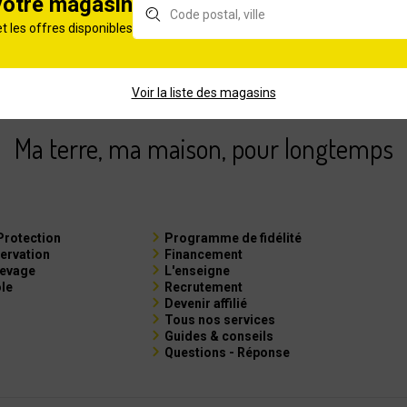
votre magasin
rts depuis 1980
Un service après-ve
et les offres disponibles
re maison et vos espaces verts
à l’écoute et responsable
Voir la liste des magasins
Ma terre, ma maison, pour longtemps
Protection
Programme de fidélité
ervation
Financement
levage
L'enseigne
ole
Recrutement
Devenir affilié
Tous nos services
Guides & conseils
Questions - Réponse