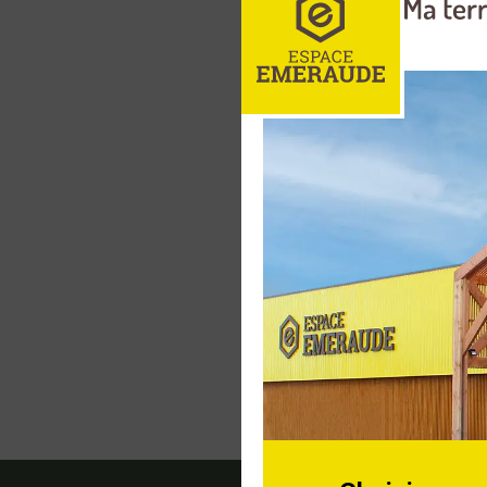
Fourche à
renforcé
Mangeoir