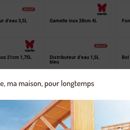
ur d'eau 3,5L
Gamelle inox 28cm 4L
Fon
nox 21cm 1,75L
Distributeur d'eau 1,5L
Bol
bleu
ox ronde anti-
Gamelle inox spéciale
Bol
 700ml
Cocker 980ml