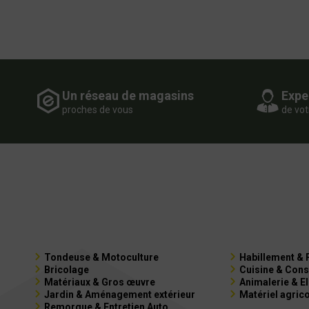
Un réseau de magasins
Expe
proches de vous
de vot
Tondeuse & Motoculture
Habillement & 
Bricolage
Cuisine & Cons
Matériaux & Gros œuvre
Animalerie & E
Jardin & Aménagement extérieur
Matériel agric
Remorque & Entretien Auto