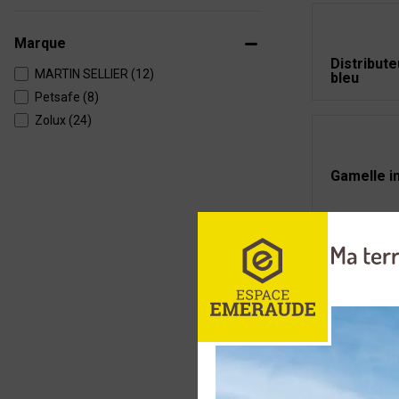
Marque
Distribute
MARTIN SELLIER (12)
bleu
Petsafe (8)
Zolux (24)
Gamelle i
Gamelle in
dérapante