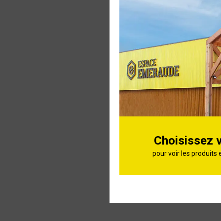
Gamelle i
Distribute
aliments 
Choisissez 
pour voir les produits 