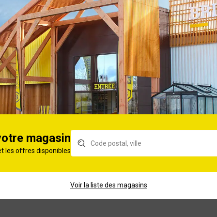
nox 16cm 0,75L
Distributeur automatique
Gam
5 repas Eatwelloe
ant
PETSAFE
ur eau et
Filtres de rechange pour
Fon
650ml bleu
fontaine à eau x2
Dri
votre magasin
et les offres disponibles
Voir la liste des magasins