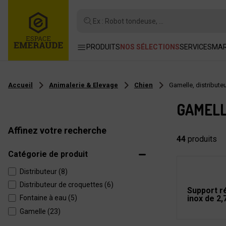
Ex : Robot tondeuse, ...
PRODUITS
NOS SÉLECTIONS
SERVICES
MA
Accueil
Animalerie & Elevage
Chien
Gamelle, distribute
GAMELL
Affinez votre recherche
44
produits
Catégorie de produit
Distributeur (8)
Distributeur de croquettes (6)
Support ré
Fontaine à eau (5)
inox de 2,
Gamelle (23)