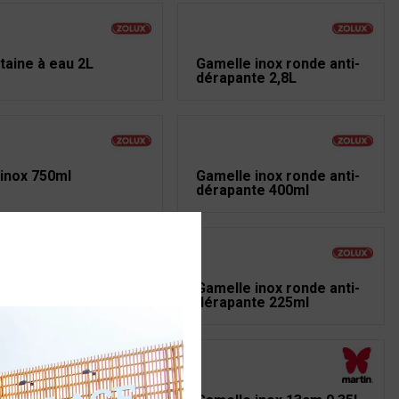
taine à eau 2L
Gamelle inox ronde anti-
dérapante 2,8L
 inox 750ml
Gamelle inox ronde anti-
dérapante 400ml
 inox 350ml
Gamelle inox ronde anti-
dérapante 225ml