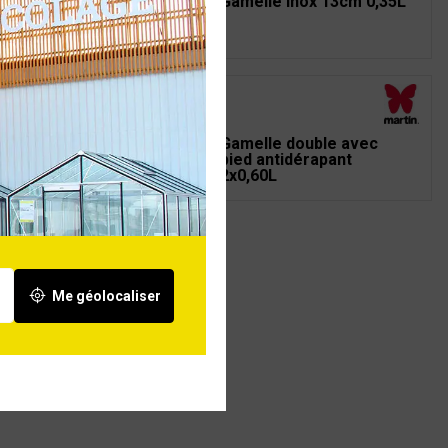
elle inox
Gamelle inox 13cm 0,35L
idérapante 1,80L
taine pour animaux
Gamelle double avec
nkwell 1,8L PETSAFE
pied antidérapant
2x0,60L
Me géolocaliser