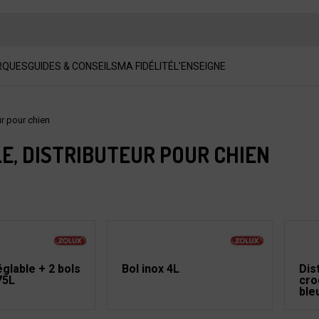
RQUES
GUIDES & CONSEILS
MA FIDÉLITÉ
L'ENSEIGNE
ur pour chien
E, DISTRIBUTEUR POUR CHIEN
glable + 2 bols
Bol inox 4L
Dis
75L
cro
ble