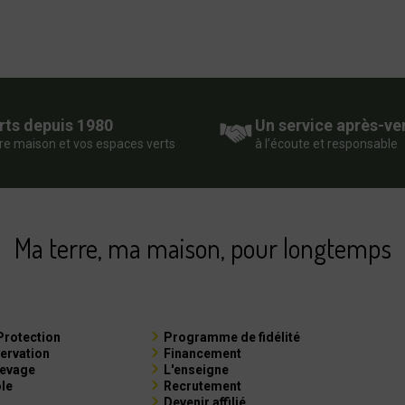
rts depuis 1980
Un service après-ve
re maison et vos espaces verts
à l’écoute et responsable
Ma terre, ma maison, pour longtemps
Protection
Programme de fidélité
ervation
Financement
levage
L'enseigne
ole
Recrutement
Devenir affilié