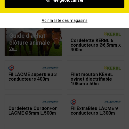
Me géolocaliser
Filet pour volaille
Fil ExtraBleu LACME 6
KERBL électrifiable
conducteurs Ø3mm
106cm x 50m
L.1000m
Voir la liste des magasins
Guide d'achat
Cordelette KERBL 6
clôture animale
conducteurs Ø6,5mm x
Voir
400m
Fil LACME superbleu 3
Filet mouton KERBL
conducteurs 400m
ovinet électrifiable
108cm x 50m
Cordelette CordonFor
Fil ExtraBleu LACME 9
LACME Ø5mm L.500m
conducteurs L.300m