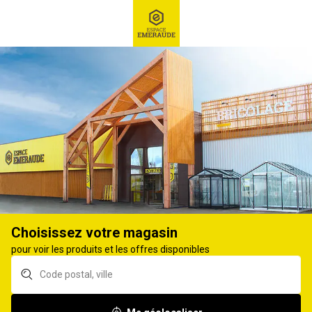
RECHERCHE
Ex : Robot tondeuse, ...
Clôture pour animaux
GRILLAGE TRIPLE TORSION ET NOUÉ,
RONCE
79
produits
Affiner
Choisissez votre magasin
pour voir les produits et les offres disponibles
Ronce Galva ERIZO®
Ronce Galva Iowa®
Ø1,70 250m
Ø2,40 200m Classe B