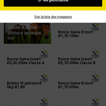
Me géolocaliser
Bobine fil galvanisé
Bobine fil galvanisé
5kg Ø2,70
5kg Ø2,20
Voir la liste des magasins
Guide d'achat
Ronce Galva Erizo®
clôture animale
Ø1,70 100m
Voir
Ronce Galva Iowa®
Ronce Galva Iowa®
Ø2,40 200m Classe A
Ø2,70 200m Classe B
Bobine fil galvanisé
Ronce Galva Erizo®
5kg Ø1,80
Ø1,70 500m