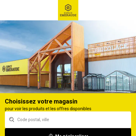
RECHERCHE
Ex : Robot tondeuse, ...
Matériel d'élevage
ABREUVEMENT INTÉRIEUR
119
produits
Affiner
Choisissez votre magasin
Abreuvoir LA GEE
Robinet a flotteur
pour voir les produits et les offres disponibles
niveau constant
KERBL xtraflo top
polyflex standard 3L
entry