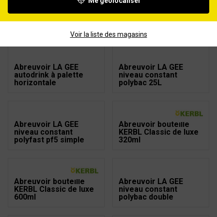
Me géolocaliser
Coffre a flotteur LA
Robinet a flotteur LA
GEE inox robinet
GEE 32L/min
32L/min
Voir la liste des magasins
Abreuvoir LA GEE
Abreuvoir LA GEE
autodrink à palette
niveau constant
horizontale
polybac 25L
Abreuvoir LA GEE
Abreuvoir bouteille
niveau constant
KERBL Classic de luxe
polyfast pf5 simple
320ml
Abreuvoir bouteille
Abreuvoir LA GEE
KERBL Classic de luxe
niveau constant
600ml
polybac double