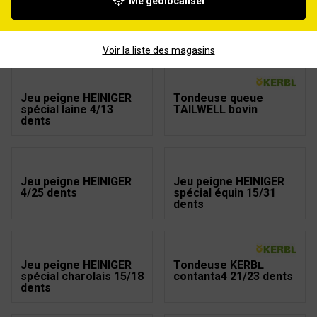
Me géolocaliser
Tondeuse HEINIGER
Jeu peigne HEINIGER
tête large 4/13 dents
21/23 dents
320W
Voir la liste des magasins
Jeu peigne HEINIGER
Tondeuse queue
spécial laine 4/13
TAILWELL bovin
dents
Jeu peigne HEINIGER
Jeu peigne HEINIGER
4/25 dents
spécial équin 15/31
dents
Jeu peigne HEINIGER
Tondeuse KERBL
spécial charolais 15/18
contanta4 21/23 dents
dents