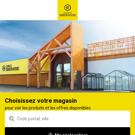
RECHERCHE
Ex : Robot tondeuse, ...
Produits et équipements vétérinaire
TONTE ET SOIN DU POIL
57
produits
Affiner
Choisissez votre magasin
Tondeuse KERBL
Tondeuse HEINIGER
pour voir les produits et les offres disponibles
contanta4 4/13 dents
xplorer sans fil peigne
21/23 dents