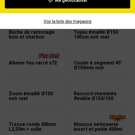
Me géolocaliser
Aspirateur à cendres
Allume-feu PYROFEU
Minicen 800W 10L
en laine de bois 1,5kg
Voir la liste des magasins
Bûche de ramonage
Tuyau émaillé Ø150
bois et charbon
100cm noir mat
Allume-feu carré x72
Coude à segment 45°
Ø150mm noir
Zoom émaillé Ø150
Raccord cheminée
noir mat
flexible Ø150/150
Tresse ronde Ø8mm
Mousse nettoyante
L2,50m + colle
insert et poêle 400ml