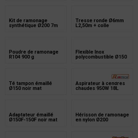
Kit de ramonage
Tresse ronde Ø6mm
synthétique Ø200 7m
L2,50m + colle
Poudre de ramonage
Flexible Inox
R104 900 g
polycombustible Ø150
Té tampon émaillé
Aspirateur à cendres
Ø150 noir mat
chaudes 950W 18L
Adaptateur émaillé
Hérisson de ramonage
Ø150F-150F noir mat
en nylon Ø200