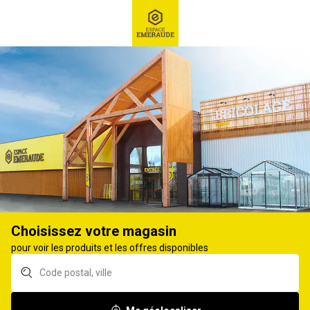
RECHERCHE
Ex : Robot tondeuse, ...
Chauffage bois et granulés
FUMISTERIE, ENTRETIEN, RAMONAGE
198
produits
Affiner
Choisissez votre magasin
Aspirateur à cendres
Pompe de
pour voir les produits et les offres disponibles
1000W PRCEN001 18L
transvasement à piles