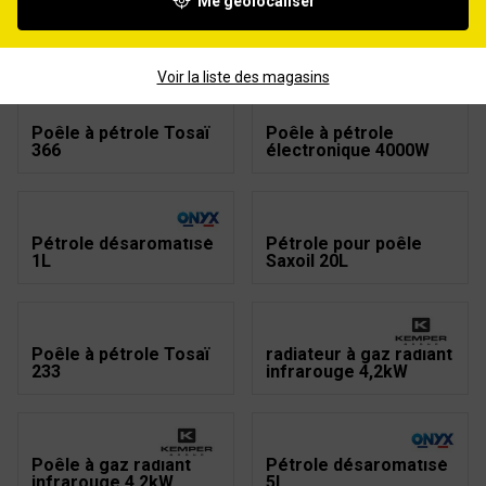
Me géolocaliser
Poêle à pétrole
Poêle à pétrole
électronique Tosaï
électronique 5008
SRE302
3200W
Voir la liste des magasins
Poêle à pétrole Tosaï
Poêle à pétrole
366
électronique 4000W
Pétrole désaromatisé
Pétrole pour poêle
1L
Saxoil 20L
Poêle à pétrole Tosaï
radiateur à gaz radiant
233
infrarouge 4,2kW
Poêle à gaz radiant
Pétrole désaromatisé
infrarouge 4,2kW
5L