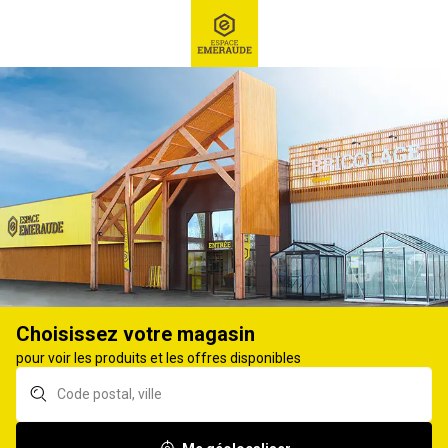
RECHERCHE
Ex : Robot tondeuse, ...
Chauffage d'appoint
POÊLE À PÉTROLE, POÊLE À GAZ
14
produits
Affiner
Choisissez votre magasin
Pétrole pour poêle
Pétrole pour poêle
pour voir les produits et les offres disponibles
Tosaine 20L
Tosaine+ 20L