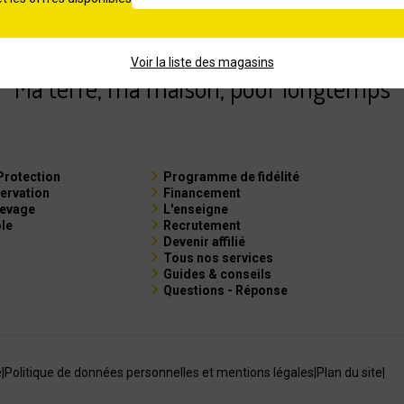
Voir la liste des magasins
Ma terre, ma maison, pour longtemps
Protection
Programme de fidélité
ervation
Financement
levage
L'enseigne
ole
Recrutement
Devenir affilié
Tous nos services
Guides & conseils
Questions - Réponse
e
|
Politique de données personnelles et mentions légales
|
Plan du site
|