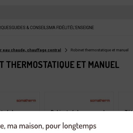
RQUES
GUIDES & CONSEILS
MA FIDÉLITÉ
L'ENSEIGNE
r eau chaude, chauffage central
Robinet thermostatique et manuel
T THERMOSTATIQUE ET MANUEL
et réglage
Robinet réglage manuel
Têt
querre
équerre
hau
m