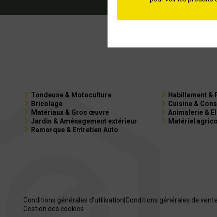
Tondeuse & Motoculture
Habillement & 
Bricolage
Cuisine & Cons
Matériaux & Gros œuvre
Animalerie & E
Jardin & Aménagement extérieur
Matériel agric
Remorque & Entretien Auto
Conditions générales d'utilisation
|
Conditions générales de vent
Gestion des cookies