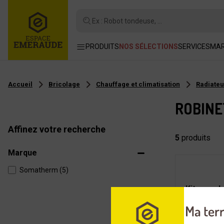
Ex : Robot tondeuse, ...
PRODUITS
NOS SÉLECTIONS
SERVICES
MA
Accueil
Bricolage
Chauffage et climatisation
Radiateu
ROBINE
Affinez votre recherche
5
produits
Marque
Somatherm (5)
Kit compl
manuel é
Ø15/21m