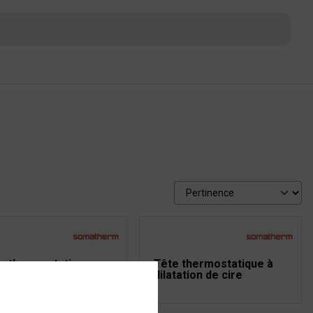
e thermostatique
Tête thermostatique à
te performance
dilatation de cire