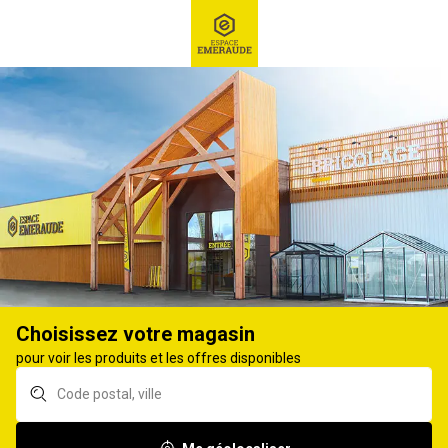
RECHERCHE
Ex : Robot tondeuse, ...
Eclairage, luminaire
LAMPE TORCHE, BALADEUSE, VEILLEUSE
73
produits
Affiner
Choisissez votre magasin
pour voir les produits et les offres disponibles
Lampe torche
Lampe frontale VARTA
rechargeable 5W
H20 Pro
VARTA Work Flex