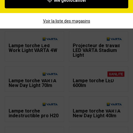
Me géolocaliser
Lampe frontale LED
Torche frontale
350lm
Ultralight H30R VARTA
Voir la liste des magasins
Lampe torche Led
Projecteur de travail
Work Light VARTA 4W
LED VARTA Stadium
Light
Lampe torche VARTA
Lampe torche LED
New Day Light 70lm
600lm
Lampe torche
Lampe torche VARTA
indestructible pro H20
New Day Light 40lm