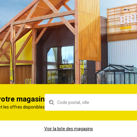
ed
3 Spots Led
Rég
les fixes 380lm
encastrables
400
orientables 380lm Ø83
pri
blanc
ed
3 Spots Led
Rég
les fixes 380lm
encastrables
Lin
 brossé
orientables 380lm Ø83
acier brossé
votre magasin
et les offres disponibles
Voir la liste des magasins