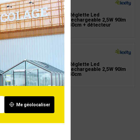
lette Led 8W 900lm
Réglette Led
0K IP44 blanc 50cm +
rechargeable 2,5W 90lm
se 2P+T
40cm + détecteur
lette ARLUX série
Réglette Led
k 18W
rechargeable 2,5W 90lm
40cm
Me géolocaliser