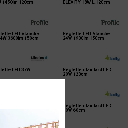
 1450lm 120cm
ELEXITY 18W L.120cm
lette LED étanche
Réglette LED étanche
4W 3600lm 150cm
24W 1900lm 150cm
lette LED 37W
Réglette standard LED
20W 120cm
lette Led 8W 900lm
Réglette standard LED
0K IP44 blanc 50cm
10W 60cm