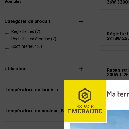
Voir plus
36W 3300l
Catégorie de produit
Réglette Led (7)
Réglette 
2x18W 25
Réglette Led étanche (7)
Spot intérieur (6)
Utilisation
Ruban str
200W L.2
Température de lumière
Réglette 
Température de couleur (K)