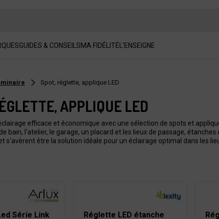
RQUES
GUIDES & CONSEILS
MA FIDÉLITÉ
L'ENSEIGNE
uminaire
Spot, réglette, applique LED
RÉGLETTE, APPLIQUE LED
clairage efficace et économique avec une sélection de spots et applique
e de bain, l'atelier, le garage, un placard et les lieux de passage, étanche
et s'avèrent être la solution idéale pour un éclairage optimal dans les lie
Led Série Link
Réglette LED étanche
Rég