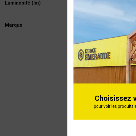
Luminosité (lm)
5 Spots L
encastrab
Ø85 blanc
Marque
5 Spots L
encastrab
Ø85 acier
Choisissez 
pour voir les produits 