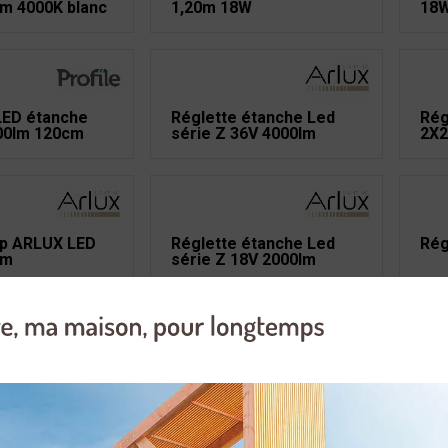
m 4000K blanc
1,20m 18W
18W
LED étanche
Réglette étanche Led
Rég
00lm 120cm
série Z 36V 4000lm
2X2
ip ARLUX LED
Réglette étanche Led
Rég
5m
série Z 18V 2000lm
LED 18W
Réglette étanche FLUO
Rég
58W 5220lm 150cm
400