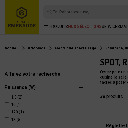
Ex : Robot tondeuse, ...
PRODUITS
NOS SÉLECTIONS
SERVICES
MA
Accueil
Bricolage
Electricité et éclairage
Eclairage, l
SPOT, 
Optez pour un é
Affinez votre recherche
cuisine, la sall
faciles à poser 
Puissance (W)
38
produits
1,3 (2)
10 (1)
120 (1)
18 (5)
Réglette 