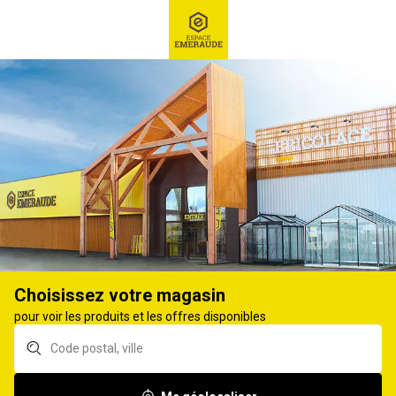
RECHERCHE
Ex : Robot tondeuse, ...
Equipement d'établi et rangement
ETAGÈRE, ARMOIRE DE RANGEMENT,
TRÉTEAUX
36
produits
Affiner
Choisissez votre magasin
pour voir les produits et les offres disponibles
Kit start AA MODULO
Plateforme à
STORAGE pieds pour
roulettes 58x38x12cm
extension d'étagère