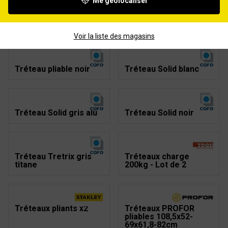
Me géolocaliser
Tréteau charge lourde
Tréteau en hêtre
Voir la liste des magasins
Tréteau pliable noir
Tréteau Solid blanc
Tréteau Solid gris alu
Tréteau Solid noir
Tréteau Tretrix gris
Tréteaux charge
titane
200kg - Lot de 2
Tréteaux pliants x2
Tréteaux PROFOR
pliables 108,5x52-
69x61,8-82cm