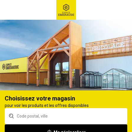
RECHERCHE
Ex : Robot tondeuse, ...
Matériel de levage
GRUE, TRANSPALETTE
3
produits
Affiner
Choisissez votre magasin
Transpalette manuel
Transpalette manuel
pour voir les produits et les offres disponibles
PROFOR 2,5t
PRAMAC 2,5T