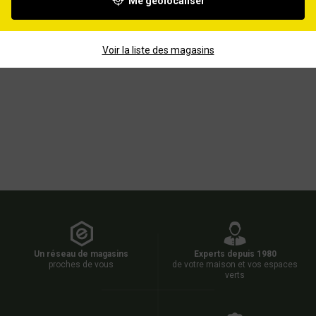
Me géolocaliser
Transpalette manuel
PRAMAC 2.2 tonnes
Voir la liste des magasins
Un réseau de magasins
Experts depuis 1980
proches de vous
de votre maison et vos espaces
verts